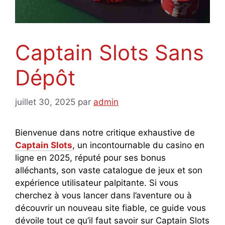
Captain Slots Sans
Dépôt
juillet 30, 2025
par
admin
Bienvenue dans notre critique exhaustive de
Captain Slots
, un incontournable du casino en
ligne en 2025, réputé pour ses bonus
alléchants, son vaste catalogue de jeux et son
expérience utilisateur palpitante. Si vous
cherchez à vous lancer dans l’aventure ou à
découvrir un nouveau site fiable, ce guide vous
dévoile tout ce qu’il faut savoir sur Captain Slots