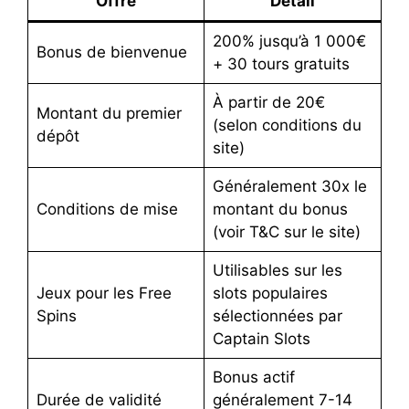
Offre
Détail
200% jusqu’à 1 000€
Bonus de bienvenue
+ 30 tours gratuits
À partir de 20€
Montant du premier
(selon conditions du
dépôt
site)
Généralement 30x le
Conditions de mise
montant du bonus
(voir T&C sur le site)
Utilisables sur les
Jeux pour les Free
slots populaires
Spins
sélectionnées par
Captain Slots
Bonus actif
Durée de validité
généralement 7-14