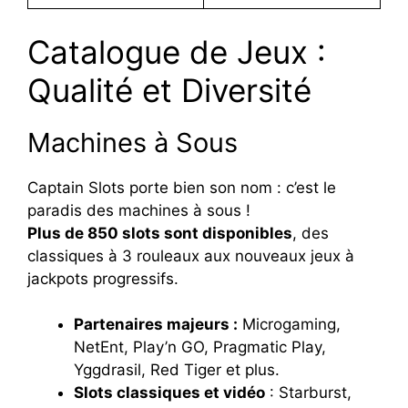
Catalogue de Jeux :
Qualité et Diversité
Machines à Sous
Captain Slots porte bien son nom : c’est le
paradis des machines à sous !
Plus de 850 slots sont disponibles
, des
classiques à 3 rouleaux aux nouveaux jeux à
jackpots progressifs.
Partenaires majeurs :
Microgaming,
NetEnt, Play’n GO, Pragmatic Play,
Yggdrasil, Red Tiger et plus.
Slots classiques et vidéo
: Starburst,