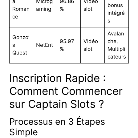
al
Microg
96.86
Vidéo
bonus
Roman
aming
%
slot
intégré
ce
s
Avalan
Gonzo’
95.97
Vidéo
che,
s
NetEnt
%
slot
Multipli
Quest
cateurs
Inscription Rapide :
Comment Commencer
sur Captain Slots ?
Processus en 3 Étapes
Simple