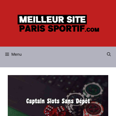
Aller
au
contenu
Menu