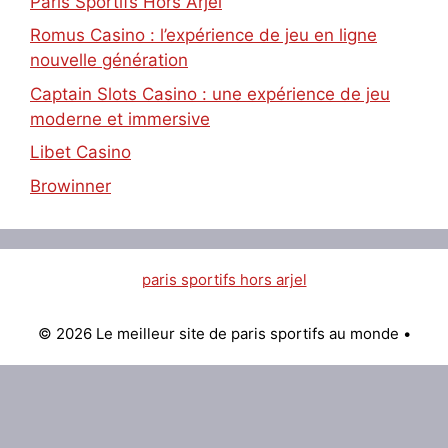
Paris Sportifs Hors Arjel
Romus Casino : l’expérience de jeu en ligne
nouvelle génération
Captain Slots Casino : une expérience de jeu
moderne et immersive
Libet Casino
Browinner
paris sportifs hors arjel
© 2026 Le meilleur site de paris sportifs au monde
•