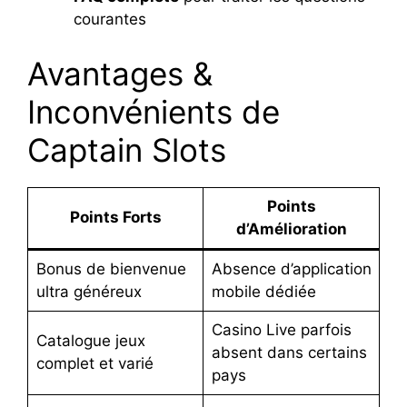
courantes
Avantages &
Inconvénients de
Captain Slots
Points
Points Forts
d’Amélioration
Bonus de bienvenue
Absence d’application
ultra généreux
mobile dédiée
Casino Live parfois
Catalogue jeux
absent dans certains
complet et varié
pays