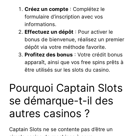
Créez un compte
: Complétez le
formulaire d’inscription avec vos
informations.
Effectuez un dépôt
: Pour activer le
bonus de bienvenue, réalisez un premier
dépôt via votre méthode favorite.
Profitez des bonus
: Votre crédit bonus
apparaît, ainsi que vos free spins prêts à
être utilisés sur les slots du casino.
Pourquoi Captain Slots
se démarque-t-il des
autres casinos ?
Captain Slots ne se contente pas d’être un