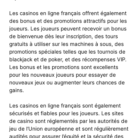
Les casinos en ligne français offrent également
des bonus et des promotions attractifs pour les
joueurs. Les joueurs peuvent recevoir un bonus
de bienvenue dès leur inscription, des tours
gratuits à utiliser sur les machines à sous, des
promotions spéciales telles que les tournois de
blackjack et de poker, et des récompenses VIP.
Les bonus et les promotions sont excellents
pour les nouveaux joueurs pour essayer de
nouveaux jeux ou augmenter leurs chances de
gains.
Les casinos en ligne français sont également
sécurisés et fiables pour les joueurs. Les sites
de casino sont réglementés par les autorités de
jeu de l’Union européenne et sont régulièrement
audités pour assurer l’équité et la sécurité des