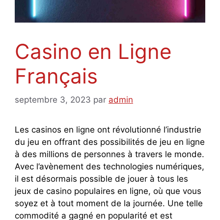
Casino en Ligne
Français
septembre 3, 2023
par
admin
Les casinos en ligne ont révolutionné l’industrie
du jeu en offrant des possibilités de jeu en ligne
à des millions de personnes à travers le monde.
Avec l’avènement des technologies numériques,
il est désormais possible de jouer à tous les
jeux de casino populaires en ligne, où que vous
soyez et à tout moment de la journée. Une telle
commodité a gagné en popularité et est