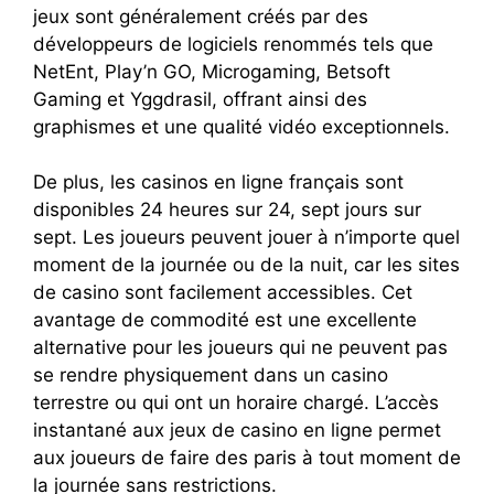
jeux sont généralement créés par des
développeurs de logiciels renommés tels que
NetEnt, Play’n GO, Microgaming, Betsoft
Gaming et Yggdrasil, offrant ainsi des
graphismes et une qualité vidéo exceptionnels.
De plus, les casinos en ligne français sont
disponibles 24 heures sur 24, sept jours sur
sept. Les joueurs peuvent jouer à n’importe quel
moment de la journée ou de la nuit, car les sites
de casino sont facilement accessibles. Cet
avantage de commodité est une excellente
alternative pour les joueurs qui ne peuvent pas
se rendre physiquement dans un casino
terrestre ou qui ont un horaire chargé. L’accès
instantané aux jeux de casino en ligne permet
aux joueurs de faire des paris à tout moment de
la journée sans restrictions.