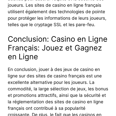
joueurs. Les sites de casino en ligne français
utilisent également des technologies de pointe
pour protéger les informations de leurs joueurs,
telles que le cryptage SSL et les pare-feu.
Conclusion: Casino en Ligne
Français: Jouez et Gagnez
en Ligne
En conclusion, jouer à des jeux de casino en
ligne sur des sites de casino français est une
excellente alternative pour les joueurs. La
commodité, la large sélection de jeux, les bonus
et promotions attractifs, ainsi que la sécurité et
la réglementation des sites de casino en ligne
français ont contribué à sa popularité
croissante. De plus, le fait que les casinos en