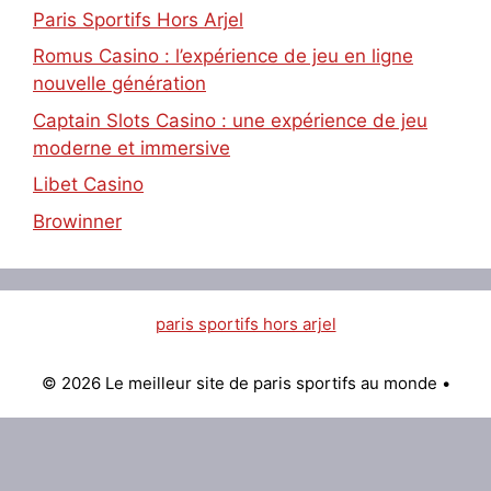
Paris Sportifs Hors Arjel
Romus Casino : l’expérience de jeu en ligne
nouvelle génération
Captain Slots Casino : une expérience de jeu
moderne et immersive
Libet Casino
Browinner
paris sportifs hors arjel
© 2026 Le meilleur site de paris sportifs au monde
•