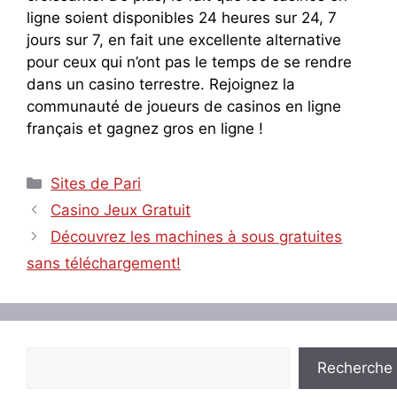
ligne soient disponibles 24 heures sur 24, 7
jours sur 7, en fait une excellente alternative
pour ceux qui n’ont pas le temps de se rendre
dans un casino terrestre. Rejoignez la
communauté de joueurs de casinos en ligne
français et gagnez gros en ligne !
Catégories
Sites de Pari
Navigation
Casino Jeux Gratuit
des
Découvrez les machines à sous gratuites
articles
sans téléchargement!
Rechercher
Recherche