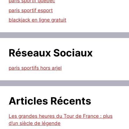
paris sportif quebec
paris sportif esport
blackjack en ligne gratuit
Réseaux Sociaux
paris sportifs hors arjel
Articles Récents
Les grandes heures du Tour de France : plus
d’un siècle de légende