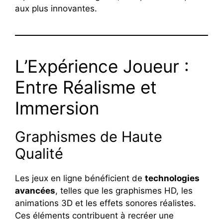
aux plus innovantes.
L’Expérience Joueur :
Entre Réalisme et
Immersion
Graphismes de Haute
Qualité
Les jeux en ligne bénéficient de
technologies
avancées
, telles que les graphismes HD, les
animations 3D et les effets sonores réalistes.
Ces éléments contribuent à recréer une