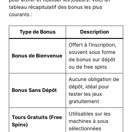
tableau récapitulatif des bonus les plus
courants :
Type de Bonus
Description
Offert à l’inscription,
souvent sous forme
Bonus de Bienvenue
de bonus sur dépôt
ou de free spins
Aucune obligation de
dépôt, idéal pour
Bonus Sans Dépôt
tester les jeux
gratuitement
Utilisables sur les
Tours Gratuits (Free
machines à sous
Spins)
sélectionnées