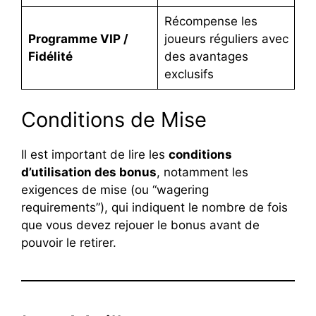
Récompense les
Programme VIP /
joueurs réguliers avec
Fidélité
des avantages
exclusifs
Conditions de Mise
Il est important de lire les
conditions
d’utilisation des bonus
, notamment les
exigences de mise (ou “wagering
requirements”), qui indiquent le nombre de fois
que vous devez rejouer le bonus avant de
pouvoir le retirer.