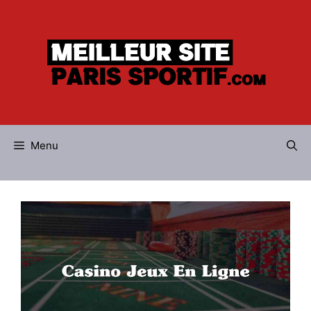
Aller
au
contenu
Menu