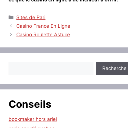
Catégories
Sites de Pari
Navigation
Casino France En Ligne
des
Casino Roulette Astuce
articles
Rechercher
Recherche
Conseils
bookmaker hors arjel