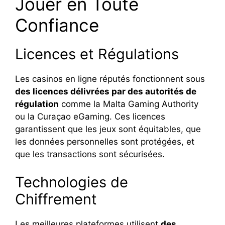
Jouer en Toute
Confiance
Licences et Régulations
Les casinos en ligne réputés fonctionnent sous
des licences délivrées par des autorités de
régulation
comme la Malta Gaming Authority
ou la Curaçao eGaming. Ces licences
garantissent que les jeux sont équitables, que
les données personnelles sont protégées, et
que les transactions sont sécurisées.
Technologies de
Chiffrement
Les meilleures plateformes utilisent
des