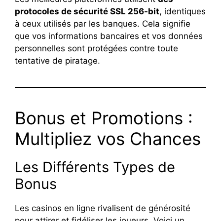
protocoles de sécurité SSL 256-bit
, identiques
à ceux utilisés par les banques. Cela signifie
que vos informations bancaires et vos données
personnelles sont protégées contre toute
tentative de piratage.
Bonus et Promotions :
Multipliez vos Chances
Les Différents Types de
Bonus
Les casinos en ligne rivalisent de générosité
pour attirer et fidéliser les joueurs. Voici un