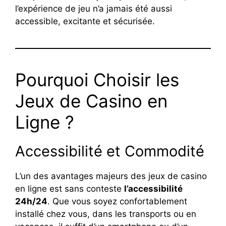
l’expérience de jeu n’a jamais été aussi
accessible, excitante et sécurisée.
Pourquoi Choisir les
Jeux de Casino en
Ligne ?
Accessibilité et Commodité
L’un des avantages majeurs des jeux de casino
en ligne est sans conteste
l’accessibilité
24h/24
. Que vous soyez confortablement
installé chez vous, dans les transports ou en