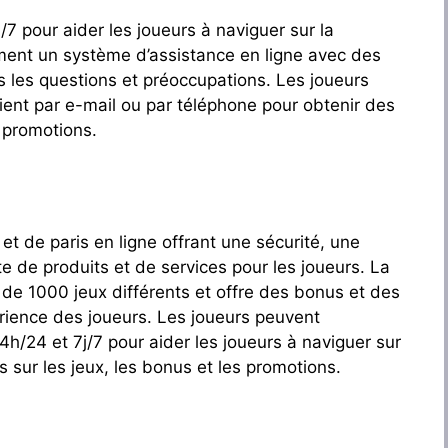
/7 pour aider les joueurs à naviguer sur la
ment un système d’assistance en ligne avec des
s les questions et préoccupations. Les joueurs
ient par e-mail ou par téléphone pour obtenir des
s promotions.
et de paris en ligne offrant une sécurité, une
te de produits et de services pour les joueurs. La
de 1000 jeux différents et offre des bonus et des
érience des joueurs. Les joueurs peuvent
4h/24 et 7j/7 pour aider les joueurs à naviguer sur
s sur les jeux, les bonus et les promotions.