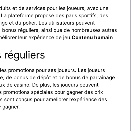
its et de services pour les joueurs, avec une
. La plateforme propose des paris sportifs, des
ngo et du poker. Les utilisateurs peuvent
 bonus réguliers, ainsi que de nombreuses autres
éliorer leur expérience de jeu.
Contenu humain
 réguliers
des promotions pour ses joueurs. Les joueurs
e, de bonus de dépôt et de bonus de parrainage
eux de casino. De plus, les joueurs peuvent
s promotions spéciales pour gagner des prix
 sont conçus pour améliorer l’expérience des
e gagner.