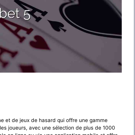
gne et de jeux de hasard qui offre une gamme
les joueurs, avec une sélection de plus de 1000