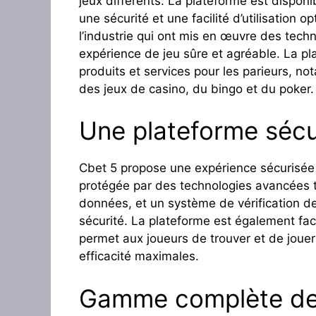
jeux différents. La plateforme est disponi
une sécurité et une facilité d’utilisation
l’industrie qui ont mis en œuvre des techn
expérience de jeu sûre et agréable. La 
produits et services pour les parieurs, n
des jeux de casino, du bingo et du poker.
Une plateforme sécur
Cbet 5 propose une expérience sécurisée 
protégée par des technologies avancées t
données, et un système de vérification de
sécurité. La plateforme est également facile
permet aux joueurs de trouver et de jouer 
efficacité maximales.
Gamme complète de 