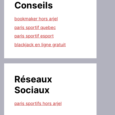
Conseils
bookmaker hors arjel
paris sportif quebec
paris sportif esport
blackjack en ligne gratuit
Réseaux
Sociaux
paris sportifs hors arjel