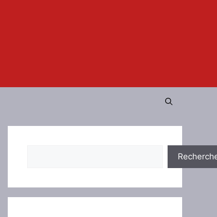
Rechercher
Recherch