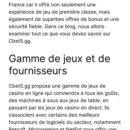
France car il offre non seulement une
expérience de jeu de première classe, mais
également de superbes offres de bonus et une
sécurité fiable. Dans ce blog, nous allons
examiner tout ce que vous devez savoir sur
Cbet5.gg.
Gamme de jeux et de
fournisseurs
Cbet5.gg propose une gamme de jeux de
casino en ligne qui conviendra à tous les goûts,
des machines à sous aux jeux de table, en
passant par les jeux de casino en direct. Ils
s’associent avec certains des meilleurs
fournisseurs de logiciels du secteur, notamment
Betsoft, Microgaming et NetEnt pour offrir une