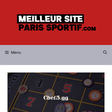
Aller
au
contenu
Menu