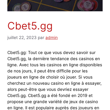
Cbet5.gg
juillet 22, 2023
par
admin
Cbet5.gg: Tout ce que vous devez savoir sur
Cbet5.gg, la dernière tendance des casinos en
ligne. Avec tous les casinos en ligne disponibles
de nos jours, il peut être difficile pour les
joueurs en ligne de choisir où jouer. Si vous
cherchez un nouveau casino en ligne à essayer,
alors peut-être que vous devriez essayer
Cbet5.gg. Cbet5.gg a été fondé en 2019 et
propose une grande variété de jeux de casino
en ligne. Il est populaire auprès des joueurs en