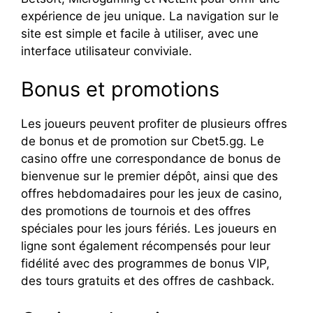
expérience de jeu unique. La navigation sur le
site est simple et facile à utiliser, avec une
interface utilisateur conviviale.
Bonus et promotions
Les joueurs peuvent profiter de plusieurs offres
de bonus et de promotion sur Cbet5.gg. Le
casino offre une correspondance de bonus de
bienvenue sur le premier dépôt, ainsi que des
offres hebdomadaires pour les jeux de casino,
des promotions de tournois et des offres
spéciales pour les jours fériés. Les joueurs en
ligne sont également récompensés pour leur
fidélité avec des programmes de bonus VIP,
des tours gratuits et des offres de cashback.