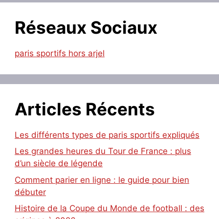
Réseaux Sociaux
paris sportifs hors arjel
Articles Récents
Les différents types de paris sportifs expliqués
Les grandes heures du Tour de France : plus
d’un siècle de légende
Comment parier en ligne : le guide pour bien
débuter
Histoire de la Coupe du Monde de football : des