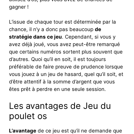
gagner !
L’issue de chaque tour est déterminée par la
chance, il n’y a donc pas beaucoup
de
stratégie dans ce jeu
. Cependant, si vous y
avez déjà joué, vous avez peut-être remarqué
que certains numéros sortent plus souvent que
d’autres. Quoi qu’il en soit, il est toujours
préférable de faire preuve de prudence lorsque
vous jouez à un jeu de hasard, quel qu’il soit, et
d’être attentif à la somme d’argent que vous
êtes prêt à perdre en une seule session.
Les avantages de Jeu du
poulet os
L’avantage
de ce jeu est qu’il ne demande que