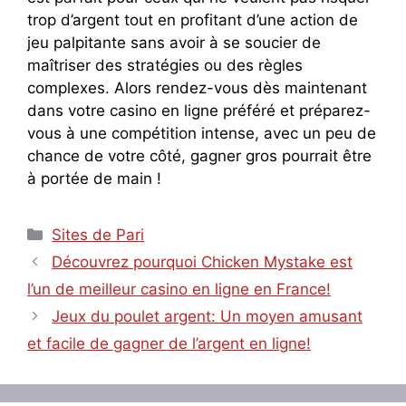
trop d’argent tout en profitant d’une action de
jeu palpitante sans avoir à se soucier de
maîtriser des stratégies ou des règles
complexes. Alors rendez-vous dès maintenant
dans votre casino en ligne préféré et préparez-
vous à une compétition intense, avec un peu de
chance de votre côté, gagner gros pourrait être
à portée de main !
Catégories
Sites de Pari
Navigation
Découvrez pourquoi Chicken Mystake est
des
l’un de meilleur casino en ligne en France!
articles
Jeux du poulet argent: Un moyen amusant
et facile de gagner de l’argent en ligne!