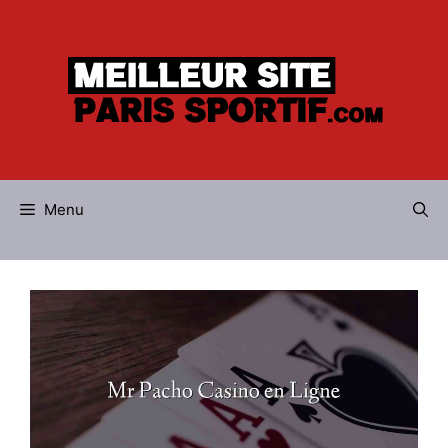
Aller
au
contenu
Menu