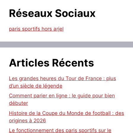
Réseaux Sociaux
paris sportifs hors arjel
Articles Récents
Les grandes heures du Tour de France : plus
d’un siècle de légende
Comment parier en ligne : le guide pour bien
débuter
Histoire de la Coupe du Monde de football : des
origines à 2026
Le fonctionnement des paris sportifs sur le