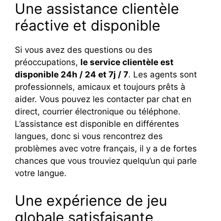
Une assistance clientèle
réactive et disponible
Si vous avez des questions ou des
préoccupations,
le service clientèle est
disponible 24h / 24 et 7j / 7
. Les agents sont
professionnels, amicaux et toujours prêts à
aider. Vous pouvez les contacter par chat en
direct, courrier électronique ou téléphone.
L’assistance est disponible en différentes
langues, donc si vous rencontrez des
problèmes avec votre français, il y a de fortes
chances que vous trouviez quelqu’un qui parle
votre langue.
Une expérience de jeu
globale satisfaisante