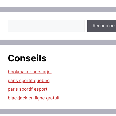
Rechercher
Recherche
Conseils
bookmaker hors arjel
paris sportif quebec
paris sportif esport
blackjack en ligne gratuit