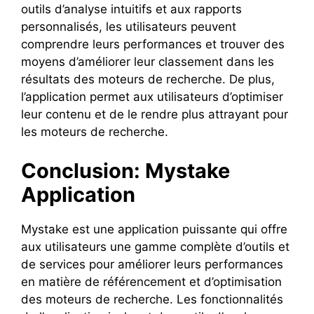
outils d’analyse intuitifs et aux rapports
personnalisés, les utilisateurs peuvent
comprendre leurs performances et trouver des
moyens d’améliorer leur classement dans les
résultats des moteurs de recherche. De plus,
l’application permet aux utilisateurs d’optimiser
leur contenu et de le rendre plus attrayant pour
les moteurs de recherche.
Conclusion: Mystake
Application
Mystake est une application puissante qui offre
aux utilisateurs une gamme complète d’outils et
de services pour améliorer leurs performances
en matière de référencement et d’optimisation
des moteurs de recherche. Les fonctionnalités