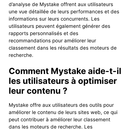
d’analyse de Mystake offrent aux utilisateurs
une vue détaillée de leurs performances et des
informations sur leurs concurrents. Les
utilisateurs peuvent également générer des
rapports personnalisés et des
recommandations pour améliorer leur
classement dans les résultats des moteurs de
recherche.
Comment Mystake aide-t-il
les utilisateurs à optimiser
leur contenu ?
Mystake offre aux utilisateurs des outils pour
améliorer le contenu de leurs sites web, ce qui
peut contribuer à améliorer leur classement
dans les moteurs de recherche. Les