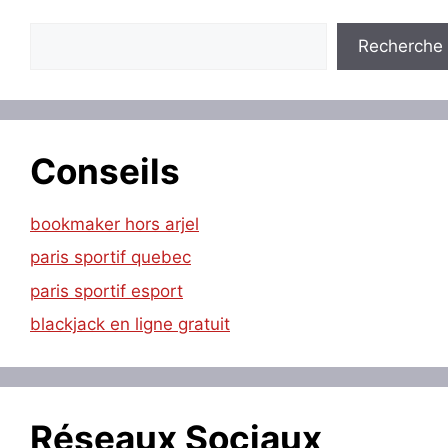
Rechercher
Recherche
Conseils
bookmaker hors arjel
paris sportif quebec
paris sportif esport
blackjack en ligne gratuit
Réseaux Sociaux