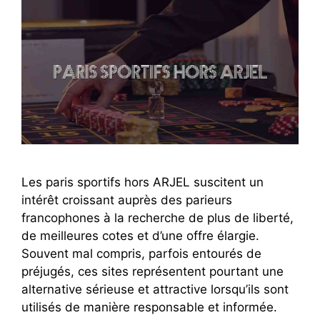
Les paris sportifs hors ARJEL suscitent un
intérêt croissant auprès des parieurs
francophones à la recherche de plus de liberté,
de meilleures cotes et d’une offre élargie.
Souvent mal compris, parfois entourés de
préjugés, ces sites représentent pourtant une
alternative sérieuse et attractive lorsqu’ils sont
utilisés de manière responsable et informée.