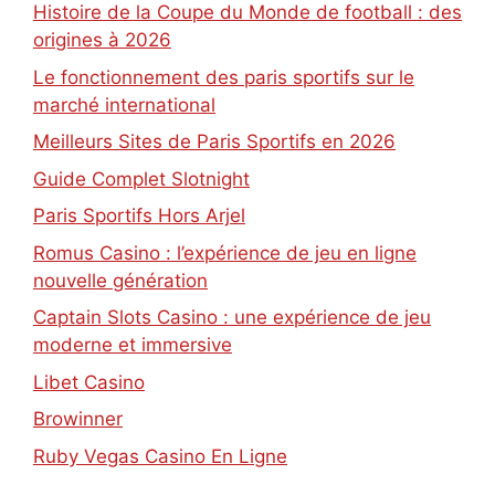
Histoire de la Coupe du Monde de football : des
origines à 2026
Le fonctionnement des paris sportifs sur le
marché international
Meilleurs Sites de Paris Sportifs en 2026
Guide Complet Slotnight
Paris Sportifs Hors Arjel
Romus Casino : l’expérience de jeu en ligne
nouvelle génération
Captain Slots Casino : une expérience de jeu
moderne et immersive
Libet Casino
Browinner
Ruby Vegas Casino En Ligne