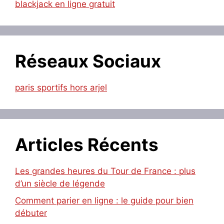
blackjack en ligne gratuit
Réseaux Sociaux
paris sportifs hors arjel
Articles Récents
Les grandes heures du Tour de France : plus
d’un siècle de légende
Comment parier en ligne : le guide pour bien
débuter