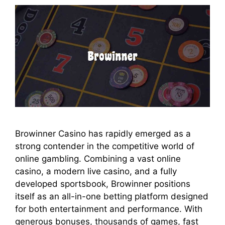
Browinner Casino has rapidly emerged as a
strong contender in the competitive world of
online gambling. Combining a vast online
casino, a modern live casino, and a fully
developed sportsbook, Browinner positions
itself as an all-in-one betting platform designed
for both entertainment and performance. With
generous bonuses, thousands of games, fast