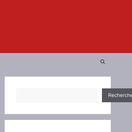
Rechercher
Recherch