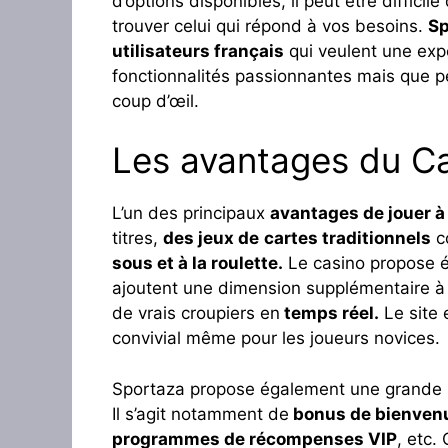
d’options disponibles, il peut être diffici
trouver celui qui répond à vos besoins.
Sp
utilisateurs français
qui veulent une exp
fonctionnalités passionnantes mais que 
coup d’œil.
Les avantages du Ca
L’un des principaux
avantages de jouer à
titres,
des jeux de
cartes traditionnels
c
sous et à la roulette.
Le casino propose 
ajoutent une dimension supplémentaire à 
de vrais croupiers en
temps réel.
Le site 
convivial même pour les joueurs novices.
Sportaza propose également une grande s
Il s’agit notamment de
bonus de bienvenu
programmes de récompenses VIP
, etc.