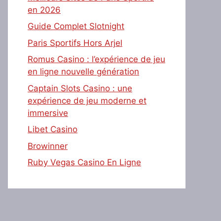
en 2026
Guide Complet Slotnight
Paris Sportifs Hors Arjel
Romus Casino : l’expérience de jeu
en ligne nouvelle génération
Captain Slots Casino : une
expérience de jeu moderne et
immersive
Libet Casino
Browinner
Ruby Vegas Casino En Ligne