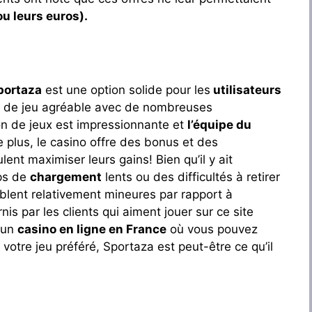
ou leurs euros).
portaza
est une option solide pour les
utilisateurs
de jeu agréable avec de nombreuses
on de jeux est impressionnante et
l’équipe du
 plus, le casino offre des bonus et des
ent maximiser leurs gains! Bien qu’il y ait
ps de
chargement
lents ou des difficultés à retirer
lent relativement mineures par rapport à
is par les clients qui aiment jouer sur ce site
z un
casino en ligne en France
où vous pouvez
votre jeu préféré, Sportaza est peut-être ce qu’il