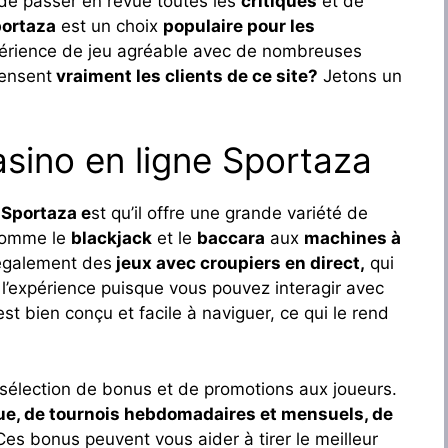
le de passer en revue toutes les
critiques
et de
ortaza
est un choix
populaire pour les
érience de jeu agréable avec de nombreuses
pensent
vraiment les clients de ce site?
Jetons un
sino en ligne Sportaza
 Sportaza e
st qu’il offre une grande variété de
omme le
blackjack
et le
baccara
aux
machines à
également des
jeux avec croupiers en direct,
qui
l’expérience puisque vous pouvez interagir avec
est bien conçu et facile à naviguer, ce qui le rend
élection de bonus et de promotions aux joueurs.
e, de tournois hebdomadaires et mensuels, de
 Ces bonus peuvent vous aider à tirer le meilleur