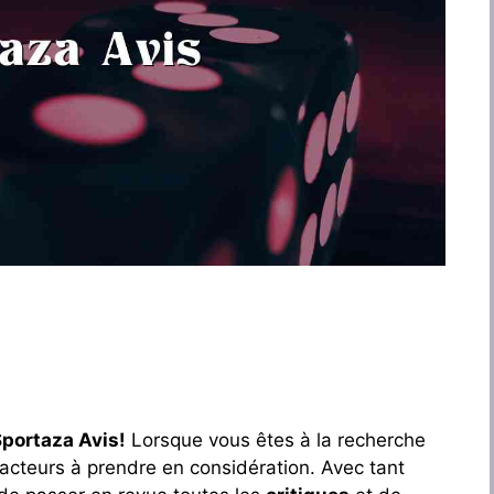
Sportaza Avis!
Lorsque vous êtes à la recherche
acteurs à prendre en considération. Avec tant