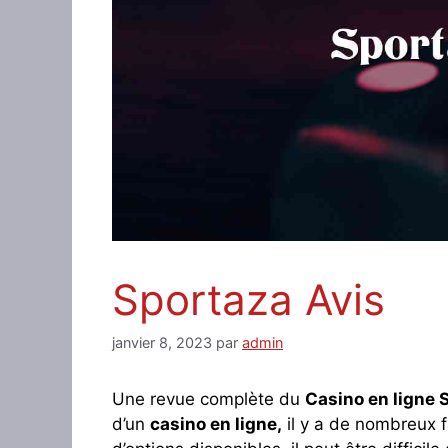
Sportaza Avis
janvier 8, 2023
par
admin
Une revue complète du
Casino en ligne 
d’un
casino en ligne,
il y a de nombreux f