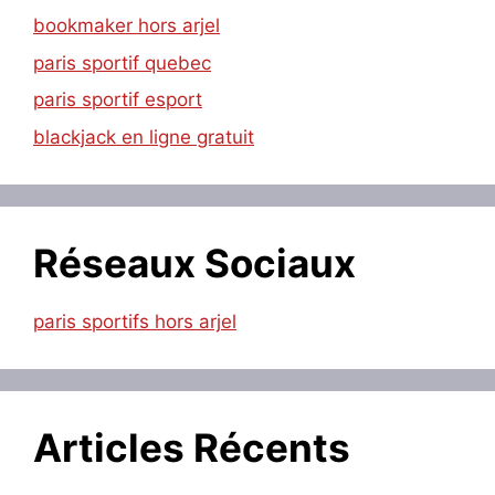
bookmaker hors arjel
paris sportif quebec
paris sportif esport
blackjack en ligne gratuit
Réseaux Sociaux
paris sportifs hors arjel
Articles Récents