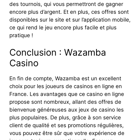
des tournois, qui vous permettront de gagner
encore plus d’argent. Et en plus, ces offres sont
disponibles sur le site et sur l’application mobile,
ce qui rend le jeu encore plus facile et plus
pratique !
Conclusion : Wazamba
Casino
En fin de compte, Wazamba est un excellent
choix pour les joueurs de casinos en ligne en
France. Les avantages que ce casino en ligne
propose sont nombreux, allant des offres de
bienvenue généreuses aux jeux de casino les
plus populaires. De plus, grâce à son service
client de qualité et ses promotions régulières,
vous pouvez être sûr que votre expérience de