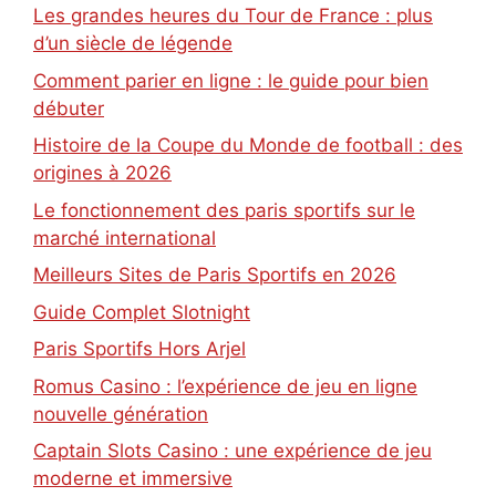
Les grandes heures du Tour de France : plus
d’un siècle de légende
Comment parier en ligne : le guide pour bien
débuter
Histoire de la Coupe du Monde de football : des
origines à 2026
Le fonctionnement des paris sportifs sur le
marché international
Meilleurs Sites de Paris Sportifs en 2026
Guide Complet Slotnight
Paris Sportifs Hors Arjel
Romus Casino : l’expérience de jeu en ligne
nouvelle génération
Captain Slots Casino : une expérience de jeu
moderne et immersive