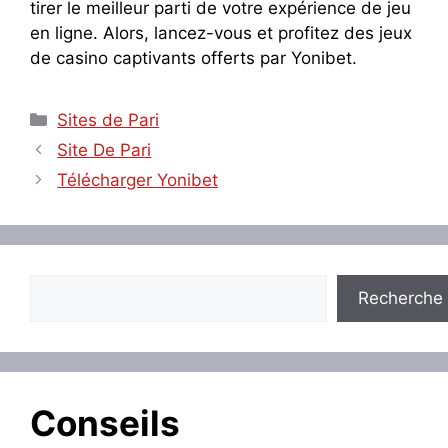
tirer le meilleur parti de votre expérience de jeu
en ligne. Alors, lancez-vous et profitez des jeux
de casino captivants offerts par Yonibet.
Catégories
Sites de Pari
Navigation
Site De Pari
des
Télécharger Yonibet
articles
Rechercher
Recherche
Conseils