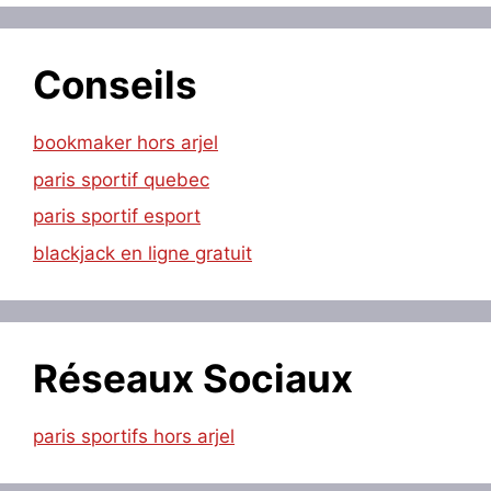
Conseils
bookmaker hors arjel
paris sportif quebec
paris sportif esport
blackjack en ligne gratuit
Réseaux Sociaux
paris sportifs hors arjel