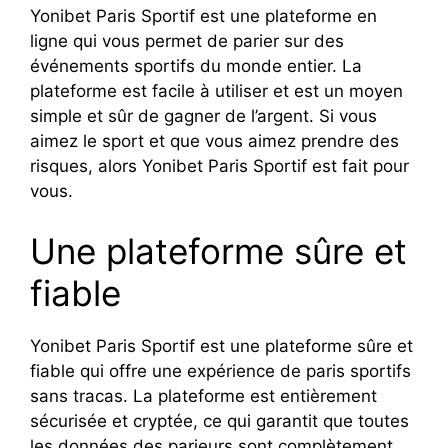
Yonibet Paris Sportif est une plateforme en
ligne qui vous permet de parier sur des
événements sportifs du monde entier. La
plateforme est facile à utiliser et est un moyen
simple et sûr de gagner de l’argent. Si vous
aimez le sport et que vous aimez prendre des
risques, alors Yonibet Paris Sportif est fait pour
vous.
Une plateforme sûre et
fiable
Yonibet Paris Sportif est une plateforme sûre et
fiable qui offre une expérience de paris sportifs
sans tracas. La plateforme est entièrement
sécurisée et cryptée, ce qui garantit que toutes
les données des parieurs sont complètement