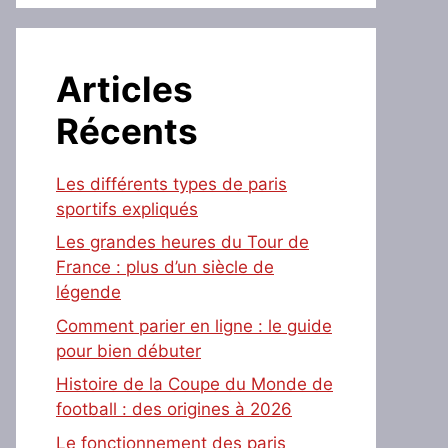
Articles
Récents
Les différents types de paris
sportifs expliqués
Les grandes heures du Tour de
France : plus d’un siècle de
légende
Comment parier en ligne : le guide
pour bien débuter
Histoire de la Coupe du Monde de
football : des origines à 2026
Le fonctionnement des paris