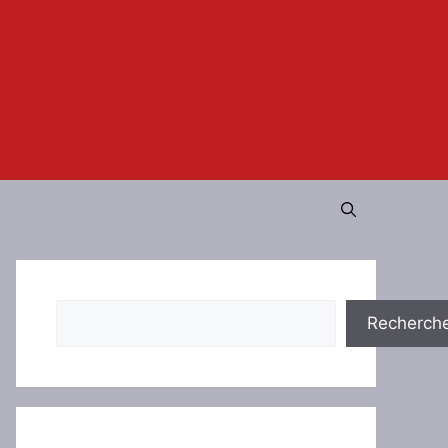
Rechercher
Recherch