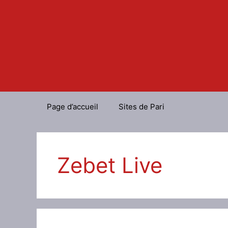
Aller
au
contenu
Page d’accueil
Sites de Pari
Zebet Live