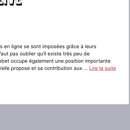
s en ligne se sont imposées grâce à leurs
 faut pas oublier qu’il existe très peu de
Zebet occupe également une position importante
u’elle propose et sa contribution aux …
Lire la suite